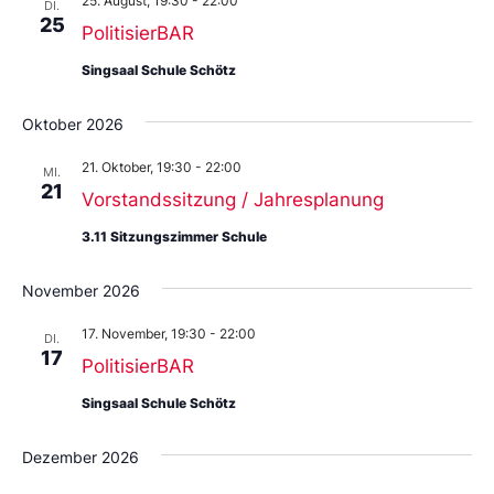
25. August, 19:30
-
22:00
aus.
DI.
25
PolitisierBAR
Singsaal Schule Schötz
Oktober 2026
21. Oktober, 19:30
-
22:00
MI.
21
Vorstandssitzung / Jahresplanung
3.11 Sitzungszimmer Schule
November 2026
17. November, 19:30
-
22:00
DI.
17
PolitisierBAR
Singsaal Schule Schötz
Dezember 2026