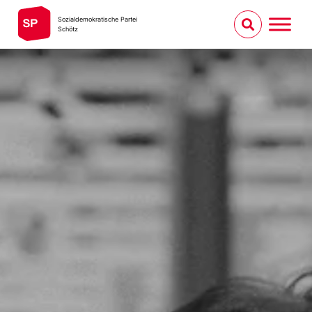
Sozialdemokratische Partei
Schötz