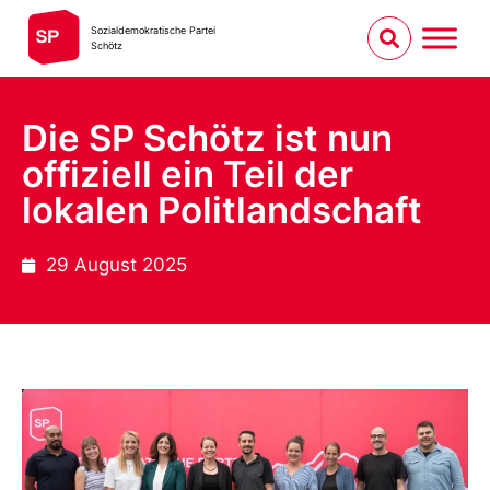
Sozialdemokratische Partei
Schötz
Die SP Schötz ist nun
offiziell ein Teil der
lokalen Politlandschaft
29 August 2025