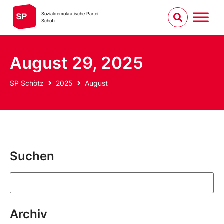
Sozialdemokratische Partei
Schötz
August 29, 2025
SP Schötz
2025
August
Suchen
Archiv